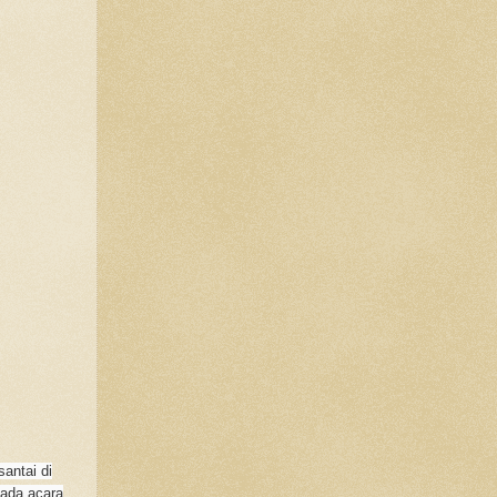
antai di
pada acara