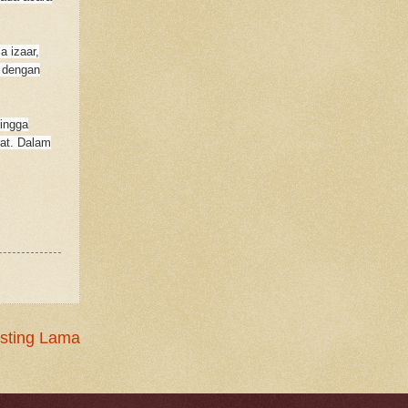
a izaar,
 dengan
hingga
rat. Dalam
sting Lama