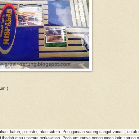
ium )
.
n: katun, poliester, atau sutera. Penggunaan sarung sangat variatif, untuk s
i ibadah atau upacara perkawinan. Pada umumnya penggunaan kain sarung 