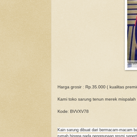
Harga grosir : Rp.35.000 ( kualitas prem
Kami toko sarung tenun merek mispalah 
Kode: BVVXV78
Kain sarung dibuat dari bermacam-macam baha
rumah hingga pada penggunaan resmi sepert